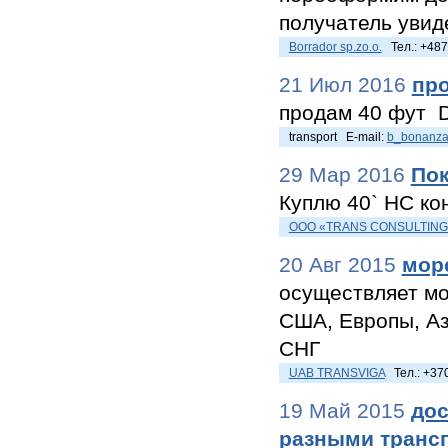
получатель увиде
Borrador sp.zo.o.
Тел.: +487
21 Июл 2016
про
продам 40 фут D
transport E-mail:
b_bonanza
29 Мар 2016
Пок
Куплю 40` НС ко
ООО «TRANS CONSULTIN
20 Авг 2015
мор
осуществляет мо
США, Европы, Аз
СНГ
UAB TRANSVIGA
Тел.: +37
19 Май 2015
дос
разными транс