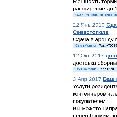
Мощность терми
расширение до 
ООО "Буг Транс Континента
22 Янв 2019
Сда
Севастополе
Сдача в аренду п
СтальМонтаж
Тел.: +7978
12 Окт 2017
дос
доставка сборны
UAB Daimanta
Тел.: +3706
3 Апр 2017
Ваш 
Услуги резидента
контейнеров на 
покупателем
Вы можете напра
переоформим до