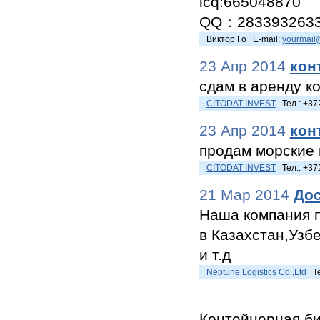
icq:665048870
QQ：283393263
Виктор Го E-mail:
yourmail
23 Апр 2014
кон
сдам в аренду к
CITODAT INVEST
Тел.: +372
23 Апр 2014
кон
продам морские 
CITODAT INVEST
Тел.: +372
21 Мар 2014
Дос
Наша компания п
в Казахстан,Узб
и т.д
Neptune Logistics Co.,Ltd
Те
Контейнерная би