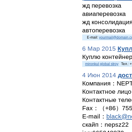
жд перевозка
авиаперевозка
жд консолидация
автоперевозка
E-mail:
yourmail@domain.
6 Мар 2015
Купл
Куплю контейнер
mironkul global stroy
Тел.: 
4 Июн 2014
дост
Компания：NEPT
Контактное лиц
Контактные тел
Fax：（+86）755 
E-mail：
black@ne
скайп：nepsz22