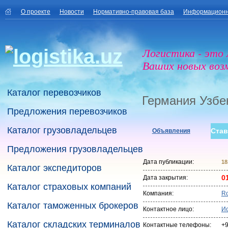
О проекте
Новости
Нормативно-правовая база
Информационн
Логистика - это
Ваших новых воз
Каталог перевозчиков
Германия Узбе
Предложения перевозчиков
Каталог грузовладельцев
Став
Объявления
Предложения грузовладельцев
Дата публикации:
18
Каталог экспедиторов
0
Дата закрытия:
Каталог страховых компаний
Компания:
Ro
Каталог таможенных брокеров
Контактное лицо:
И
Каталог складских терминалов
Контактные телефоны:
+