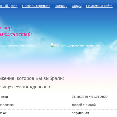
нный центр
Словарь терминов
Помощь
Форум
Реклама на сайте
о мир
озможностей!
жение, которое Вы выбрали:
19
ИЩУ ГРУЗОВЛАДЕЛЬЦЕВ
возки:
01.10.2019 > 01.01.2029
еревозки:
любой > любой
озки:
регулярная