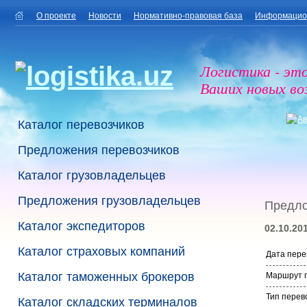
О проекте
Новости
Нормативно-правовая база
Информацио
Логистика - эт
Ваших новых в
Каталог перевозчиков
Предложения перевозчиков
Каталог грузовладельцев
Предложения грузовладельцев
Предло
Каталог экспедиторов
02.10.20
Каталог страховых компаний
Дата пере
Каталог таможенных брокеров
Маршрут п
Тип перев
Каталог складских терминалов