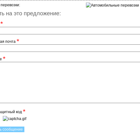
 перевозки:
ть на это предложение:
*
:
*
ая почта
*
ие
*
ащитный код