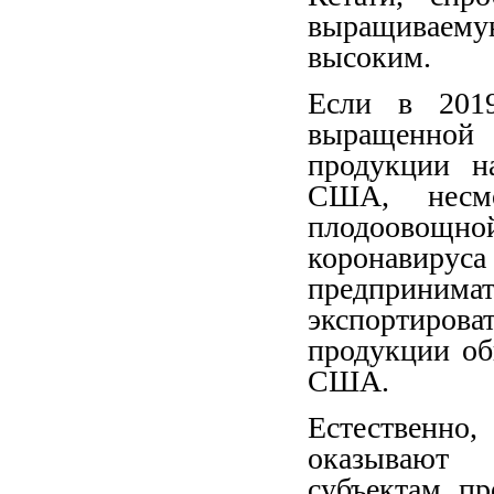
выращиваему
высоким.
Если в 2019
выращенной 
продукции н
США, несмо
плодоовощной
коронавируса
предприним
экспортиров
продукции о
США.
Естественно
оказывают 
субъектам пр