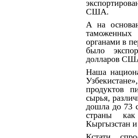
экспортиров
США.
А на основа
таможенных 
органами в пе
было экспор
долларов С
Наша национ
Узбекистане
продуктов п
сырья, разли
дошла до 73 
страны как
Кыргызстан и
Кстати, спр