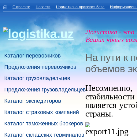
О проекте
Новости
Нормативно-правовая база
Информационн
Логистика - это
Ваших новых воз
На пути к 
Каталог перевозчиков
объемов эк
Предложения перевозчиков
Каталог грузовладельцев
Несомненно,
Предложения грузовладельцев
стабильност
Каталог экспедиторов
является уст
страны.
Каталог страховых компаний
Каталог таможенных брокеров
Каталог складских терминалов