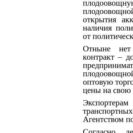
плодоовощн
плодоовощной
открытия ак
наличия поли
от политическ
Отныне нет 
контракт – д
предприни
плодоовощно
оптовую торг
цены на свою
Экспортера
транспортных
Агентством по
Согласно де