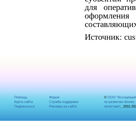
для операти
оформлени
составляющих
Источник: cus
Помощь
Форум
©
ООО "Ассоциаци
Карта сайта
Служба поддержки
по развитию бизнес
Подписаться
Реклама на сайте
логистики"
, 2011-20