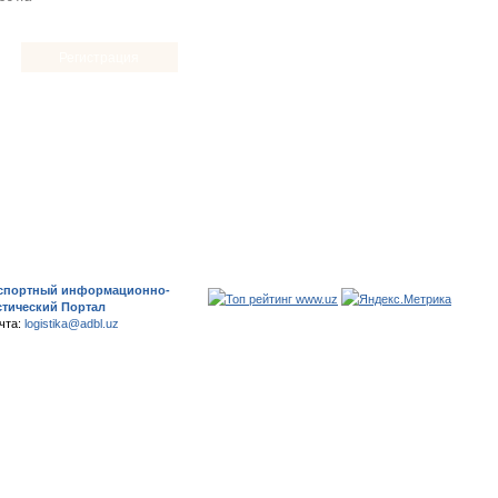
спортный информационно-
стический Портал
чта:
logistika@adbl.uz
ка для кухни
Администрация Сайта не несет ответственности за
достоверность размещаемой информации
рекламодателями и пользователями сайта