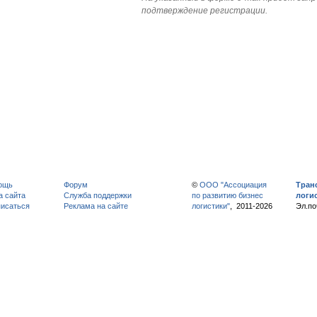
подтверждение регистрации.
ощь
Форум
©
ООО "Ассоциация
Тран
а сайта
Служба поддержки
по развитию бизнес
логи
исаться
Реклама на сайте
логистики"
, 2011-2026
Эл.по
вытяж