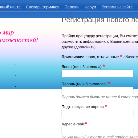
нный центр
Словарь терминов
Помощь
Форум
Реклама на сайте
Регистрация нового п
о мир
Пройдя процедуру регистрации, Вы сможе
озможностей!
разместить информацию о Вашей компании 
другое (дополнить)
*
Примечание:
поля, отмеченные
обязате
*
Логин (мин. 3 символа):
*
Пароль (мин. 6 символов):
Пароль должен быть не менее 6 символов
*
Подтверждение пароля:
*
Адрес e-mail:
На указанный в форме e-mail придет запр