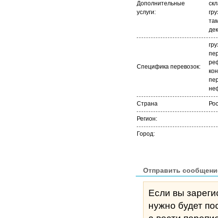
Дополнительные
ск
услуги:
гру
та
де
гру
пер
ре
Специфика перевозок:
ко
пер
не
Страна
Ро
Регион:
Город:
Отправить сообщени
Если вы зареги
нужно будет по