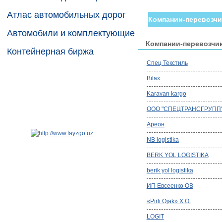
Атлас автомобильных дорог
Компании-перевозчи
Автомобили и комплектующие
Компании-перевозчи
Контейнерная биржа
Спец Текстиль
Bilax
Karavan kargo
ООО "СПЕЦТРАНСГРУПП
Ареон
NB logistika
BERK YOL LOGISTIKA
berik yol logistika
ИП Евсеенко ОВ
«Pirli Ojak» Х.О.
LOGIT