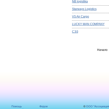
NB logistika
Starways Logistics
VS Air Cargo
LUCKY MAN COMPANY
СЭЗ
Начало
Помощь
Форум
©
ООО "Ассоциаци