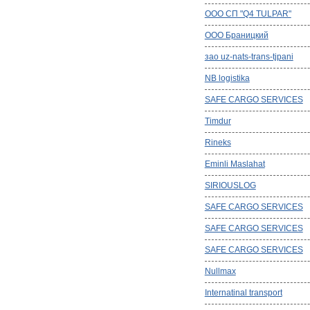
OOO СП "Q4 TULPAR"
ООО Браницкий
зао uz-nats-trans-tjpani
NB logistika
SAFE CARGO SERVICES
Timdur
Rineks
Eminli Maslahat
SIRIOUSLOG
SAFE CARGO SERVICES
SAFE CARGO SERVICES
SAFE CARGO SERVICES
Nullmax
Internatinal transport