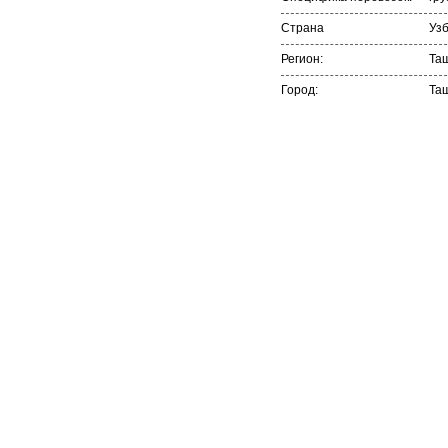
Страна
Уз
Регион:
Та
Город:
Та