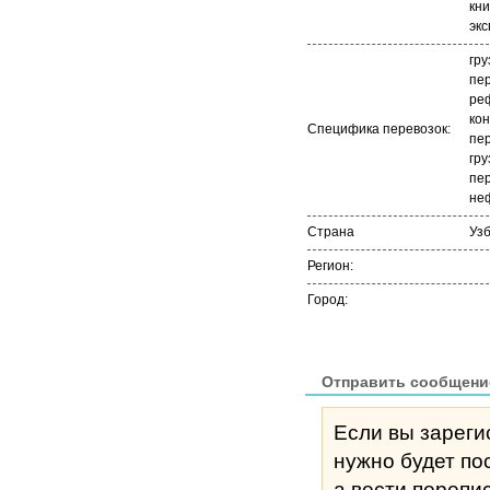
кни
экс
гру
пер
ре
ко
Специфика перевозок:
пер
гру
пер
не
Страна
Уз
Регион:
Город:
Отправить сообщени
Если вы зареги
нужно будет по
а вести перепи