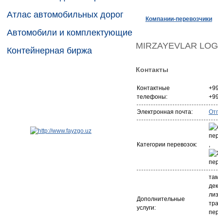
Атлас автомобильных дорог
Компании-перевозчики
Автомобили и комплектующие
MIRZAYEVLAR LOG
Контейнерная биржа
Контакты
Контактные
+9
телефоны:
+9
Электронная почта:
От
Категории перевозок:
,
та
де
лиз
Дополнительные
тр
услуги:
пе