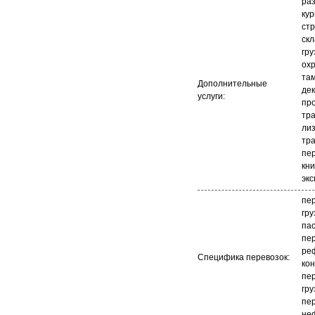
раз
кур
стр
ск
гру
охр
та
Дополнительные
де
услуги:
про
тр
лиз
тр
пе
кни
экс
пе
гру
па
пер
ре
Специфика перевозок:
ко
пер
гру
пер
не