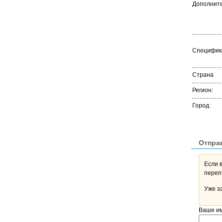
Дополните
Специфика
Страна
Регион:
Город:
Отпра
Если 
Уже з
Ваше и