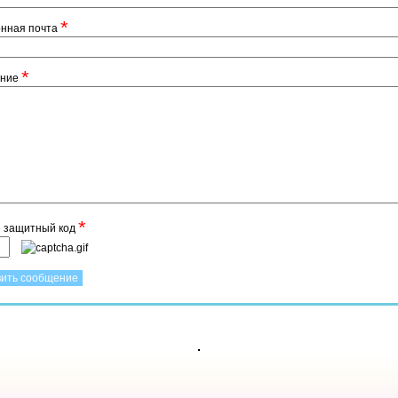
*
онная почта
*
ение
*
е защитный код