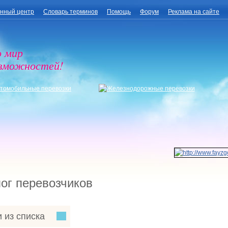
нный центр
Словарь терминов
Помощь
Форум
Реклама на сайте
о мир
озможностей!
ог перевозчиков
 из списка