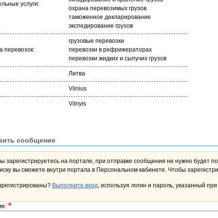
льные услуги:
охрана перевозимых грузов
таможенное декларирование
экспедирование грузов
грузовые перевозки
 перевозок:
перевозки в рефрижераторах
перевозки жидких и сыпучих грузов
Литва
Vilnius
Vilnyis
вить сообщение
вы зарегистрируетесь на портале, при отправке сообщения не нужно будет по
переписку вы сможете внутри портала в Персона
арегистрированы?
Выполните вход
, используя логин и пароль, указанный при
*
мя: