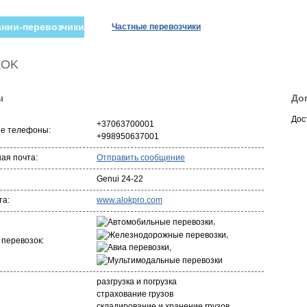
нии-перевозчики
Частные перевозчики
LOK
ы
До
Дос
+37063700001
ые телефоны:
+998950637001
ая почта:
Отправить сообщение
Genui 24-22
та:
www.alokpro.com
,
,
 перевозок:
,
разгрузка и погрузка
страхование грузов
складирование и хранение грузов