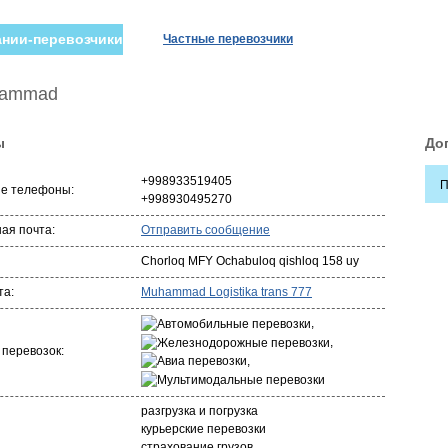
нии-перевозчики
Частные перевозчики
ammad
ы
До
+998933519405
П
ые телефоны:
+998930495270
ая почта:
Отправить сообщение
Chorloq MFY Ochabuloq qishloq 158 uy
та:
Muhammad Logistika trans 777
,
,
 перевозок:
,
разгрузка и погрузка
курьерские перевозки
страхование грузов