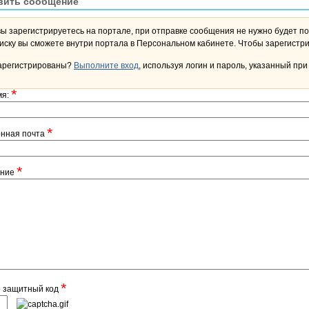
вить сообщение
вы зарегистрируетесь на портале, при отправке сообщения не нужно будет по
переписку вы сможете внутри портала в Персона
арегистрированы?
Выполните вход
, используя логин и пароль, указанный при
*
мя:
*
онная почта
*
ение
*
е защитный код