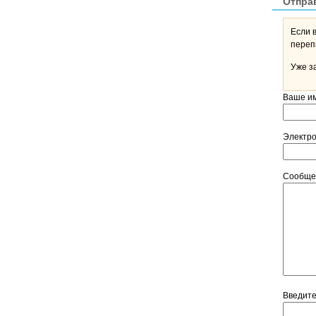
Отпра
Если 
Уже з
Ваше и
Электр
Сообщ
Введит