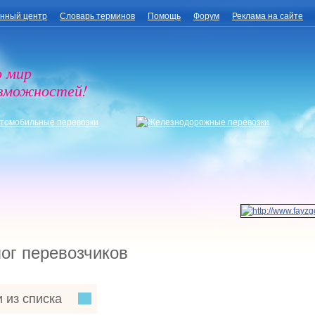
нный центр
Словарь терминов
Помощь
Форум
Реклама на сайте
о мир
озможностей!
ог перевозчиков
 из списка