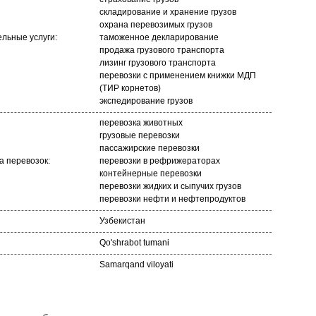
складирование и хранение грузов
охрана перевозимых грузов
льные услуги:
таможенное декларирование
продажа грузового транспорта
лизинг грузового транспорта
перевозки с применением книжки МДП
(ТИР корнетов)
экспедирование грузов
перевозка животных
грузовые перевозки
пассажирские перевозки
 перевозок:
перевозки в рефрижераторах
контейнерные перевозки
перевозки жидких и сыпучих грузов
перевозки нефти и нефтепродуктов
Узбекистан
Qo'shrabot tumani
Samarqand viloyati