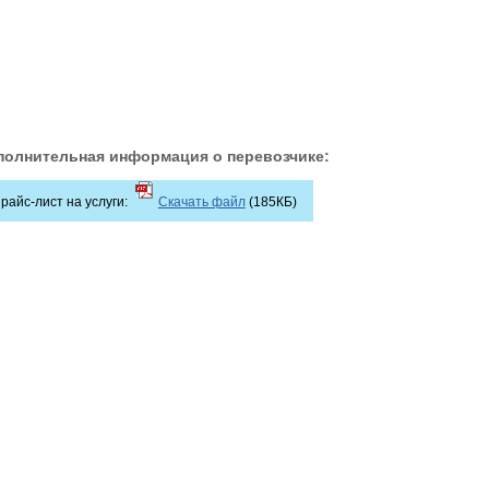
полнительная информация о перевозчике:
райс-лист на услуги:
Скачать файл
(185КБ)