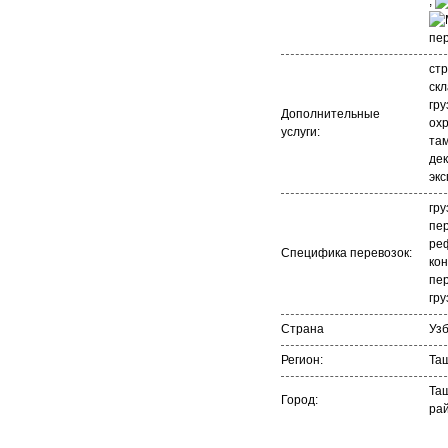
,
стр
ск
гру
Дополнительные
охр
услуги:
та
де
экс
гру
пер
ре
Специфика перевозок:
ко
пер
гру
Страна
Уз
Регион:
Та
Та
Город:
ра