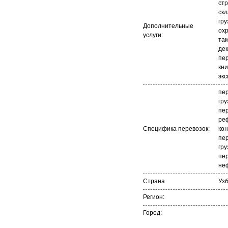
стр
ск
гру
Дополнительные
охр
услуги:
та
де
пе
кни
экс
пе
гру
пер
ре
Специфика перевозок:
ко
пер
гру
пер
не
Страна
Уз
Регион:
Город: