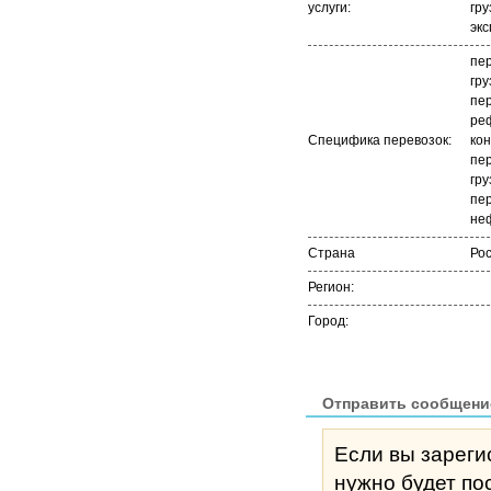
услуги:
гру
экс
пе
гру
пер
ре
Специфика перевозок:
ко
пер
гру
пер
не
Страна
Ро
Регион:
Город:
Отправить сообщени
Если вы зареги
нужно будет по