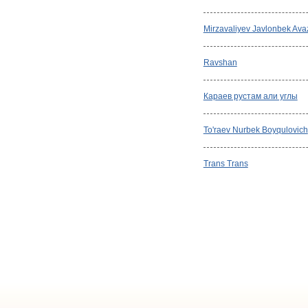
Mirzavaliyev Javlonbek Av
Ravshan
Караев рустам али углы
To'raev Nurbek Boyqulovich
Trans Trans