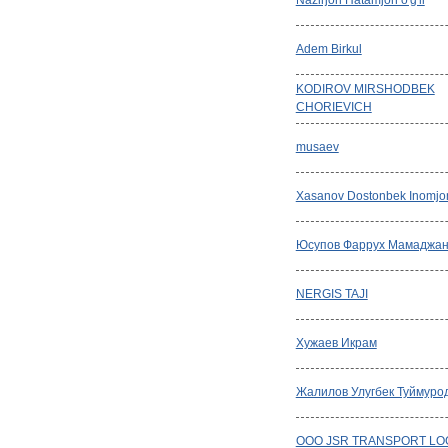
Nazirjon Hatamjon o'g'li
Adem Birkul
KODIROV MIRSHODBEK
CHORIEVICH
musaev
Xasanov Dostonbek Inomjon 
Юсупов Фаррух Мамаджан
NERGIS TAJI
Хужаев Икрам
Жалилов Улугбек Туймуро
OOO JSR TRANSPORT LO