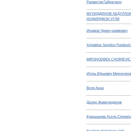
Рахматов Гайратжон
МУХИДДИНОВ АБДУЛЛО
НОДИРДЖОН УГЛИ
Инамов Эркин раимович
Xojiakbar Sayidov Pulatovi
MIRSHODBEK CHORIEVI
Игорь Юрьевич Мирончен
Волк Анна
Далер Жамолидинов
Куанышева Асель Серекп