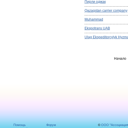
Пирли оджак
Qazaqstan carrier company
Muhammad
Ekspotrans UAB
Ulag Ekspeditorçylyk Hyzma
Начало
Помощь
Форум
©
ООО "Ассоциаци