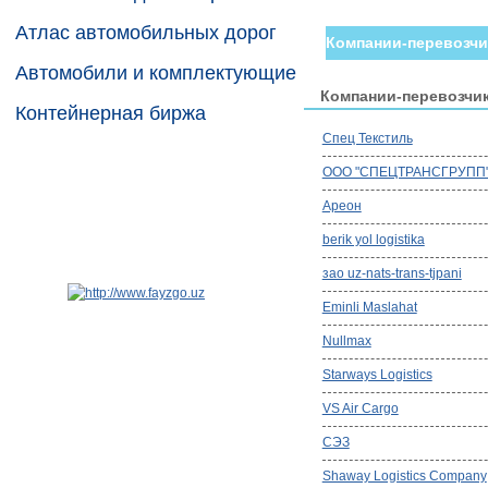
Атлас автомобильных дорог
Компании-перевозчи
Автомобили и комплектующие
Компании-перевозчи
Контейнерная биржа
Спец Текстиль
ООО "СПЕЦТРАНСГРУПП
Ареон
berik yol logistika
зао uz-nats-trans-tjpani
Eminli Maslahat
Nullmax
Starways Logistics
VS Air Cargo
СЭЗ
Shaway Logistics Company