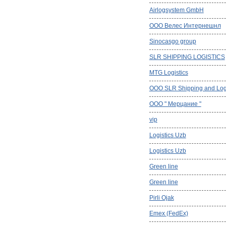
Airlogsystem GmbH
ООО Велес Интернешнл
Sinocasgo group
SLR SHIPPING LOGISTICS
MTG Logistics
ООО SLR Shipping and Logi
ООО " Мерцание "
vip
Logistics Uzb
Logistics Uzb
Green line
Green line
Pirli Ojak
Emex (FedEx)