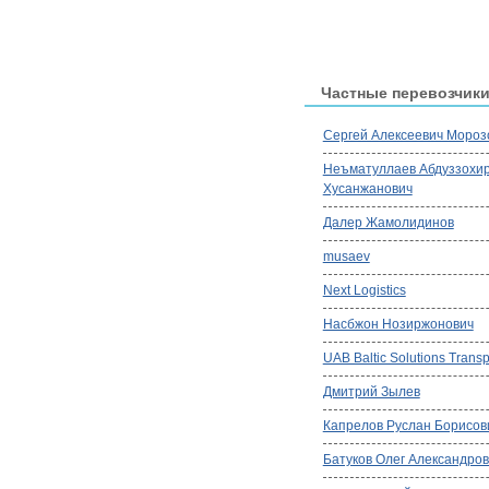
Частные перевозчик
Сергей Алексеевич Мороз
Неъматуллаев Абдуззохи
Хусанжанович
Далер Жамолидинов
musaev
Next Logistics
Насбжон Нозиржонович
UAB Baltic Solutions Transp
Дмитрий Зылев
Капрелов Руслан Борисов
Батуков Олег Александро