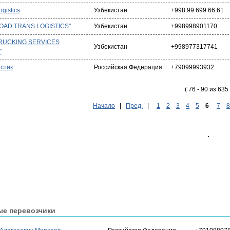
gistics
Узбекистан
+998 99 699 66 61
OAD TRANS LOGISTICS"
Узбекистан
+998998901170
RUCKING SERVICES
Узбекистан
+998977317741
"
стик
Российская Федерация
+79099993932
( 76 - 90 из 635 
Начало
|
Пред.
|
1
2
3
4
5
6
7
8
ые перевозчики