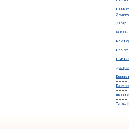
Сергей
Неъмат
Хусанж
Далер 
musaev
Next Log
Насбжо
UAB Balt
Дмитри
Капрел
Батуков
иванов 
Турксиб