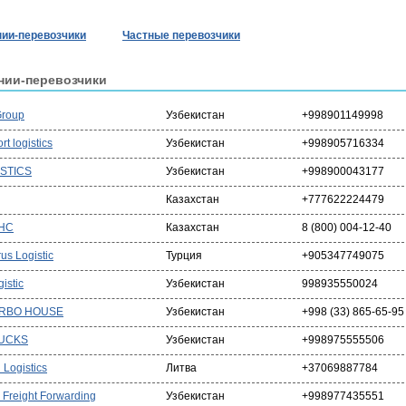
ии-перевозчики
Частные перевозчики
нии-перевозчики
 Group
Узбекистан
+998901149998
rt logistics
Узбекистан
+998905716334
ISTICS
Узбекистан
+998900043177
Казахстан
+777622224479
НС
Казахстан
8 (800) 004-12-40
us Logistic
Турция
+905347749075
istic
Узбекистан
998935550024
URBO HOUSE
Узбекистан
+998 (33) 865-65-95
UCKS
Узбекистан
+998975555506
 Logistics
Литва
+37069887784
 Freight Forwarding
Узбекистан
+998977435551