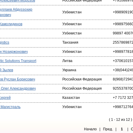
 Алексеевич Морозов
Российская Федерация
+79108897
уллаев Абдуззохир
Узбекистан
+99890919
анович
Жамолидинов
Узбекистан
+99897566
Узбекистан
99897 4007
istics
Танзания
255786987
н Нозиржонович
Узбекистан
+99897781
ic Solutions Transport
Литва
+37061015
й Зылев
Украина
+38(044)24
ов Руслан Борисович
Российская Федерация
8(968)7294
 Олег Александрович
Российская Федерация
925537870
сергей
Казахстан
+7 7172 32
 Магистраль
Узбекистан
+99871276
( 1 - 12 из 12 )
Начало | Пред. |
1
| Сл