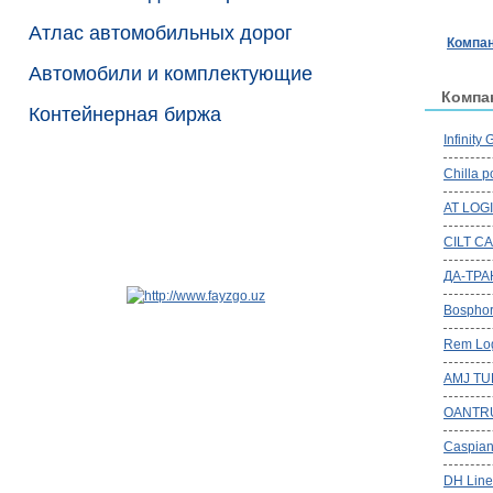
Атлас автомобильных дорог
Компан
Автомобили и комплектующие
Компа
Контейнерная биржа
Infinity
Chilla po
AT LOG
CILT CA
ДА-ТРА
Bosphor
Rem Log
AMJ T
OANTR
Caspian
DH Line