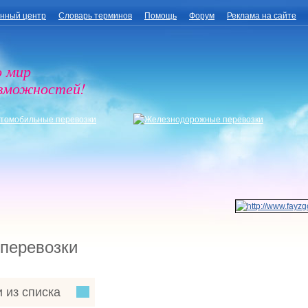
нный центр
Словарь терминов
Помощь
Форум
Реклама на сайте
о мир
озможностей!
 перевозки
 из списка