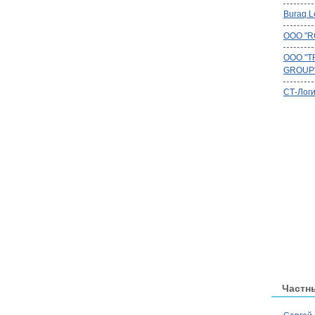
Buraq Lo
ООО "R
OOO "T
GROUP
СТ-Логи
Частн