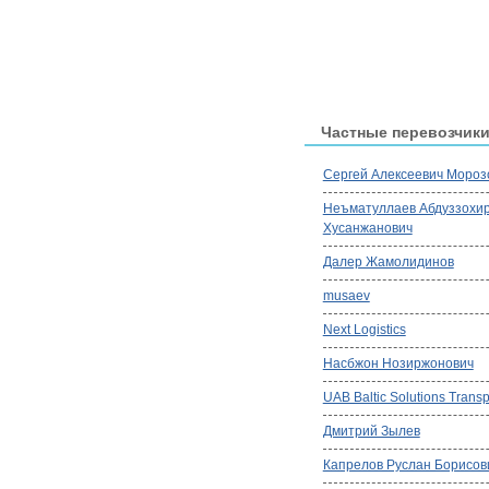
Частные перевозчик
Сергей Алексеевич Мороз
Неъматуллаев Абдуззохи
Хусанжанович
Далер Жамолидинов
musaev
Next Logistics
Насбжон Нозиржонович
UAB Baltic Solutions Transp
Дмитрий Зылев
Капрелов Руслан Борисов