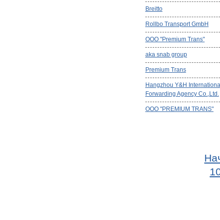
Breitto
Rollbo Transport GmbH
ООО "Premium Trans"
aka snab group
Premium Trans
Hangzhou Y&H Internationa
Forwarding Agency Co.,Ltd.
ООО "PREMIUM TRANS"
На
1