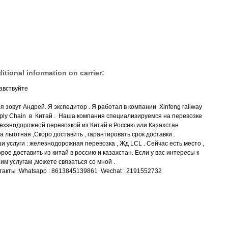
itional information on carrier:
авствуйте
я зовут Андрей. Я экспедитор . Я работал в компании Xinfeng railway
ply Chain в Китай . Наша компания специализируемся на перевозке
ехзнодорожной перевозкой из Китай в Россию или Казахстан
а льготная ,Скоро доставить , гарантировать срок доставки .
и услуги : железнодорожная перевозка , Жд LCL . Сейчас есть место ,
орое доставить из китай в россию и казахстан. Если у вас интересы к
им услугам ,можете связаться со мной .
такты :Whatsapp : 8613845139861 Wechat : 2191552732