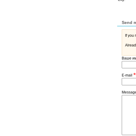
Send 
Alread
Ваше и
*
E-mail
Messag