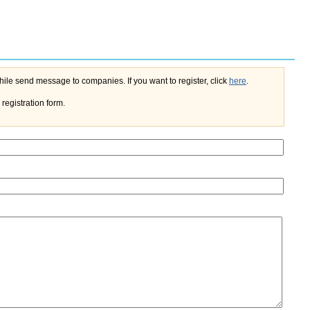
If you register on the portal, you'll do not need to enter your name and e-mail every time while send message to companies. If you want to register, click
here
.
registration form.