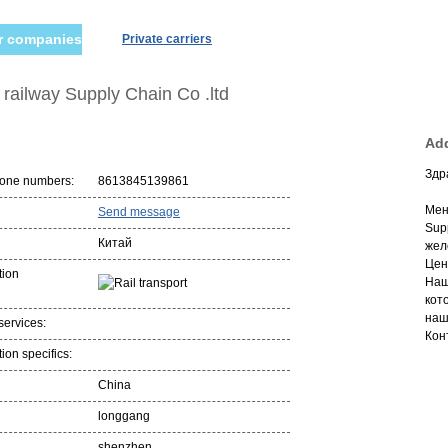
er companies
Private carriers
 railway Supply Chain Со .ltd
Add
Здр
hone numbers:
8613845139861
Мен
Send message
Sup
Китай
жел
Цен
tion
Наш
кот
наш
services:
Кон
ion specifics:
China
longgang
shenzhen