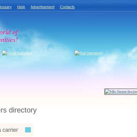
lossary
Help
Advertisement
Contacts
orld of
nities!
rs directory
 carrier