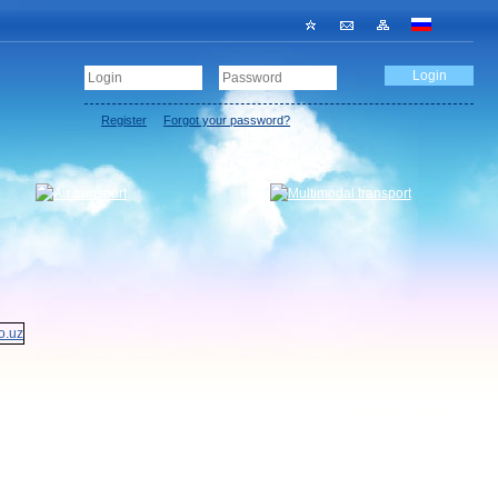
Register
Forgot your password?
Register a carrier