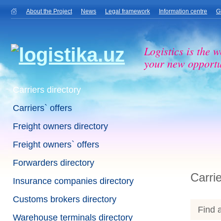
About the Project
News
Legal framework
Information centre
G
Logistics is the w
your new opportu
Carriers directory
Carriers` offers
Freight owners directory
Freight owners` offers
Forwarders directory
Carrie
Insurance companies directory
Customs brokers directory
Find a
Warehouse terminals directory