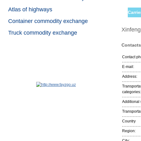
Atlas of highways
Carri
Container commodity exchange
Xinfeng
Truck commodity exchange
Contacts
Contact p
E-mail:
Address:
Transporta
categories:
Additional 
Transportat
Country
Region:
City: